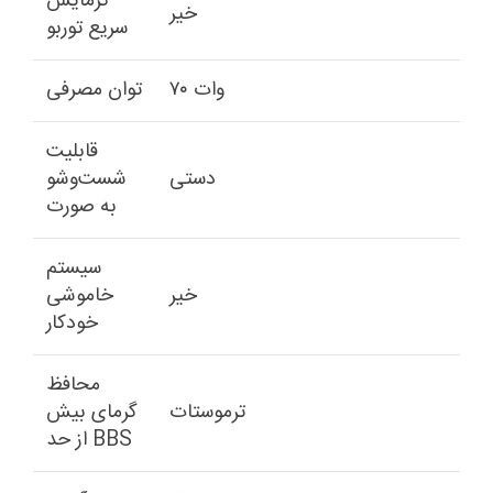
گرمایش
خیر
سریع توربو
۷۰ وات
توان مصرفی
قابلیت
دستی
شست‌وشو
به صورت
سیستم
خیر
خاموشی
خودکار
محافظ
ترموستات
گرمای بیش
از حد BBS