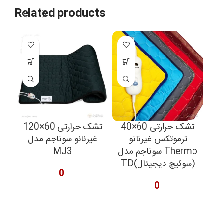
Related products
60×40
تشک حرارتی 60×40
تشک حرارتی 60×120
م
ترموتکس غیرنانو
غیرنانو سوناجم مدل
The
سوناجم مدل Thermo
MJ3
TD(سوئیچ دیجیتال)