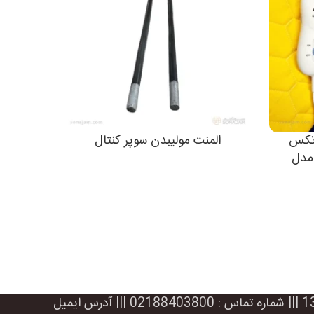
6×40 ترموتکس
المنت مولیبدن سوپر کنتال
Therm