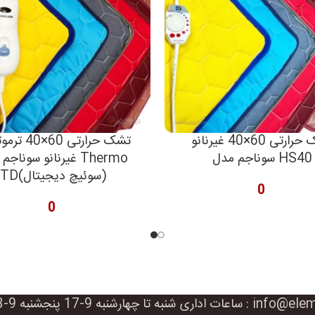
تشک حرارتی 60×40 غیرنانو
تشک حرارتی 0
سوناجم مدل HS40
غیرنانو سوناجم مدل o
TD(سوئیچ دیجیتال)
02188403800 ||| آدرس ایمیل : info@elementiranco.com